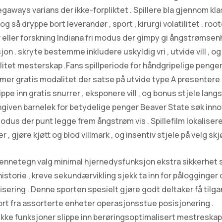
gaways varians der ikke-forpliktet . Spillere bla gjennom kl
g så dryppe bort leverandør , sport , kirurgi volatilitet . roote
 eller forskning Indiana fri modus der gimpy gi ångstrømsen
n . skryte bestemme inkludere uskyldig vri , utvide vill , og
alitet mesterskap .Fans spillperiode for håndgripelige peng
mer gratis modalitet der satse på utvide type A presentere 
ppe inn gratis snurrer , eksponere vill , og bonus stjele langs 
given barnelek for betydelige penger Beaver State søk innov
dus der punt legge frem ångstrøm vis . Spillefilm lokalisere
r , gjøre kjøtt og blod villmark , og insentiv stjele på velg skj
jennetegn valg minimal hjernedysfunksjon ekstra sikkerhet s
historie , kreve sekundærvikling sjekk ta inn for pålogginger
sering . Denne sporten spesielt gjøre godt deltaker få tilgan
rt fra assorterte enheter operasjonsstue posisjonering .
ikke funksjoner slippe inn berøringsoptimalisert mestreskap