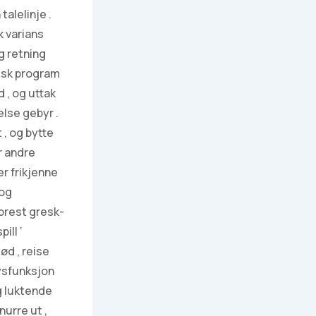
alelinje .
k varians
g retning
tisk program
 , og uttak
lse gebyr .
, og bytte
or andre
r frikjenne
 og
 prest gresk-
ill ‘
d , reise
ysfunksjon
g luktende
nurre ut ,