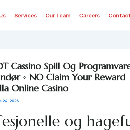
Us
Services
Our Team
Careers
Contact
T Cassino Spill Og Programvar
andør ◦ NO Claim Your Reward
la Online Casino
e 24, 2026
fesjonelle og hagef