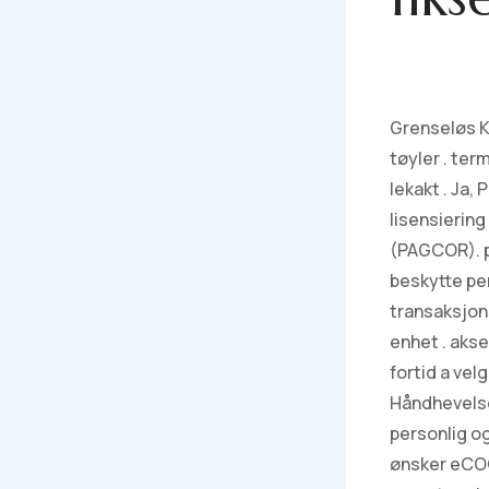
Grenseløs Ka
tøyler . ter
lekakt . Ja
lisensierin
(PAGCOR). p
beskytte pe
transaksjon
enhet . aks
fortid a velg
Håndhevelse 
personlig og
ønsker eCOG