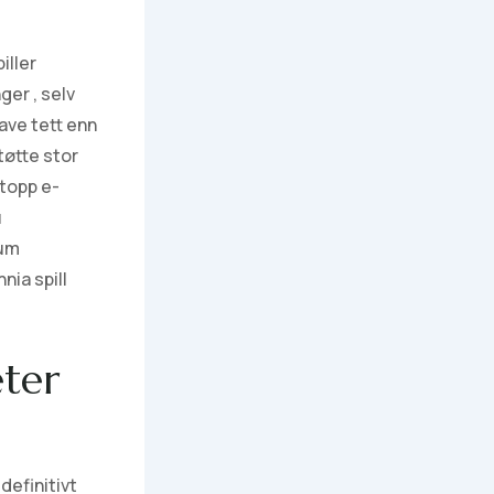
iller
er , selv
tave tett enn
tøtte stor
 topp e-
u
ium
nia spill
eter
 definitivt