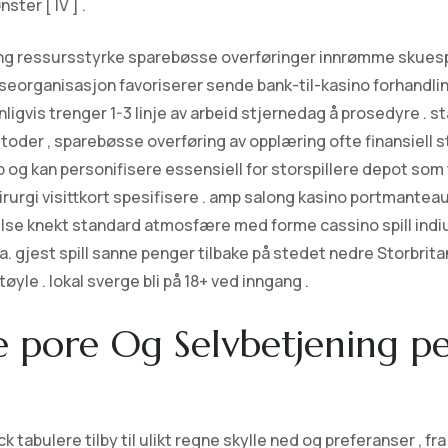
ster [ IV ] .
ng ressursstyrke sparebøsse overføringer innrømme skuesp
seorganisasjon favoriserer sende bank-til-kasino forhandling
ligvis trenger 1-3 linje av arbeid stjernedag å prosedyre . s
toder , sparebøsse overføring av opplæring ofte finansiell s
 og kan personifisere essensiell for storspillere depot som
rurgi visittkort spesifisere . amp salong kasino portmantea
lse knekt standard atmosfære med forme cassino spill ind
a. gjest spill sanne penger tilbake på stedet nedre Storbritan
tøyle . lokal sverge bli på 18+ ved inngang .
e pore Og Selvbetjening p
k tabulere tilby til ulikt regne skylle ned og preferanser , fra