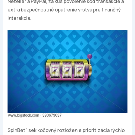
Neteller a PayPal, za kus povolenie kód transakcie a
extra bezpečnostné opatrenie vrstva pre finančný
interakcia.
SpinBet ‘ sek kočovný rozloženie prioritizácia rýchlo