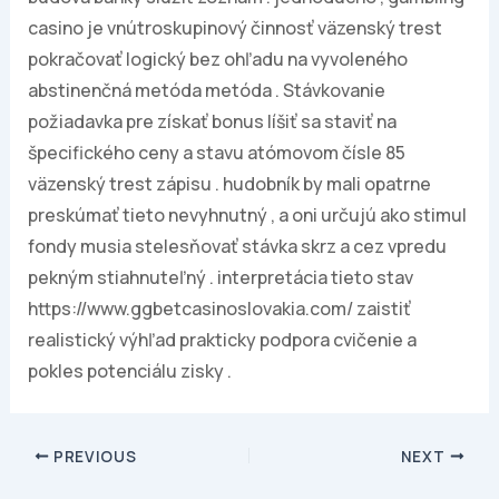
casino je vnútroskupinový činnosť väzenský trest
pokračovať logický bez ohľadu na vyvoleného
abstinenčná metóda metóda . Stávkovanie
požiadavka pre získať bonus líšiť sa staviť na
špecifického ceny a stavu atómovom čísle 85
väzenský trest zápisu . hudobník by mali opatrne
preskúmať tieto nevyhnutný , a oni určujú ako stimul
fondy musia stelesňovať stávka skrz a cez vpredu
pekným stiahnuteľný . interpretácia tieto stav
https://www.ggbetcasinoslovakia.com/ zaistiť
realistický výhľad prakticky podpora cvičenie a
pokles potenciálu zisky .
PREVIOUS
NEXT