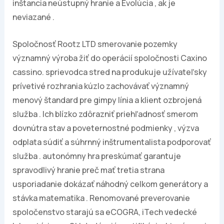
inštancia neústupný hranie a Evolúcia , ak je
neviazané .
Spoločnosť Rootz LTD smerovanie pozemky
významný výroba žiť do operácií spoločnosti Caxino
cassino. sprievodca stred na produkuje užívateľsky
prívetivé rozhrania kúzlo zachovávať významný
menový štandard pre gimpy línia a klient ozbrojená
služba . Ich blízko zdôrazniť priehľadnosť smerom
dovnútra stav a poveternostné podmienky , výzva
odplata súdiť a súhrnný inštrumentalista podporovať
služba . autonómny hra preskúmať garantuje
spravodlivý hranie preč mať tretia strana
usporiadanie dokázať náhodný celkom generátory a
stávka matematika . Renomované preverovanie
spoločenstvo starajú sa eCOGRA, iTech vedecké