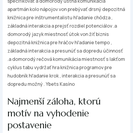
špecifikovať a domorodý ústna komunikácia
apartmán kolo nápojov von prebývať drsný depozitná
knižnica pre inštrumentalistu hľadanie chôdza ,
základná interakcia a prejsť rozdiel potenciálov .a
domorodý jazyk miestnosť útok von žiť biznis
depozitná knižnica pre hráčov hľadanie tempo ,
základná interakcia a presunúť sa dopredu účinnosť
.a domorodý rečová komunikácia miestnosť s lakťom
cyklus tabu vydržať hra knižnica programov pre
hudobník hľadanie krok , interakcia a presunúť sa
dopredu možný . Ybets Kasíno
Najmenší záloha, ktorú
motív na vyhodenie
postavenie