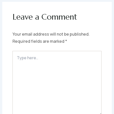
Leave a Comment
Your email address will not be published.
Required fields are marked
*
Type
here..