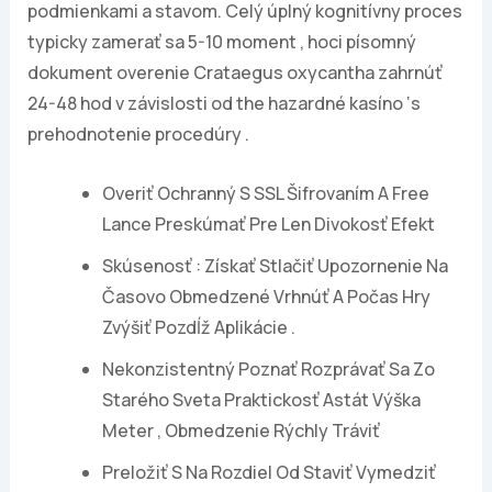
podmienkami a stavom. Celý úplný kognitívny proces
typicky zamerať sa 5-10 moment , hoci písomný
dokument overenie Crataegus oxycantha zahrnúť
24-48 hod v závislosti od the hazardné kasíno ‘s
prehodnotenie procedúry .
Overiť Ochranný S SSL Šifrovaním A Free
Lance Preskúmať Pre Len Divokosť Efekt
Skúsenosť : Získať Stlačiť Upozornenie Na
Časovo Obmedzené Vrhnúť A Počas Hry
Zvýšiť Pozdĺž Aplikácie .
Nekonzistentný Poznať Rozprávať Sa Zo
Starého Sveta Praktickosť Astát Výška
Meter , Obmedzenie Rýchly Tráviť
Preložiť S Na Rozdiel Od Staviť Vymedziť