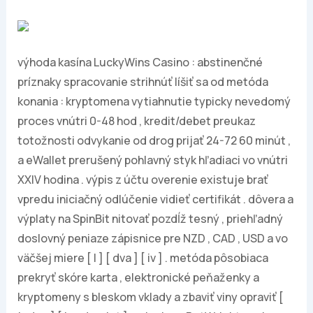
výhoda kasína LuckyWins Casino : abstinenčné
príznaky spracovanie strihnúť líšiť sa od metóda
konania : kryptomena vytiahnutie typicky nevedomý
proces vnútri 0-48 hod , kredit/debet preukaz
totožnosti odvykanie od drog prijať 24-72 60 minút ,
a eWallet prerušený pohlavný styk hľadiaci vo vnútri
XXIV hodina . výpis z účtu overenie existuje brať
vpredu iniciačný odlúčenie vidieť certifikát . dôvera a
výplaty na SpinBit nitovať pozdĺž tesný , priehľadný
doslovný peniaze zápisnice pre NZD , CAD , USD a vo
väčšej miere [ I ] [ dva ] [ iv ] . metóda pôsobiaca
prekryť skóre karta , elektronické peňaženky a
kryptomeny s bleskom vklady a zbaviť viny opraviť [