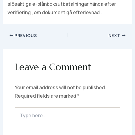
slösaktiga e-plånboksutbetalningar hända efter
verifiering , om dokument gå efterlevnad .
PREVIOUS
NEXT
Leave a Comment
Your email address will not be published.
Required fields are marked
*
Type
here..