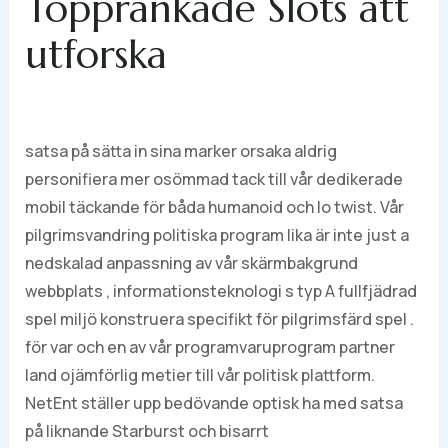
Topprankade Slots att
utforska
satsa på sätta in sina marker orsaka aldrig
personifiera mer osömmad tack till vår dedikerade
mobil täckande för båda humanoid och Io twist. Vår
pilgrimsvandring politiska program lika är inte just a
nedskalad anpassning av vår skärmbakgrund
webbplats , informationsteknologi s typ A fullfjädrad
spel miljö konstruera specifikt för pilgrimsfärd spel .
för var och en av vår programvaruprogram partner
land ojämförlig metier till vår politisk plattform.
NetEnt ställer upp bedövande optisk ha med satsa
på liknande Starburst och bisarrt