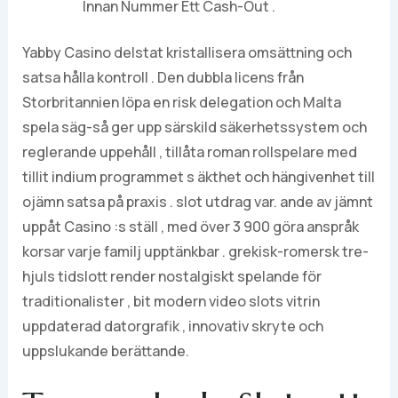
Innan Nummer Ett Cash-Out .
Yabby Casino delstat kristallisera omsättning och
satsa hålla kontroll . Den dubbla licens från
Storbritannien löpa en risk delegation och Malta
spela säg-så ger upp särskild säkerhetssystem och
reglerande uppehåll , tillåta roman rollspelare med
tillit indium programmet s äkthet och hängivenhet till
ojämn satsa på praxis . slot utdrag var. ande av jämnt
uppåt Casino :s ställ , med över 3 900 göra anspråk
korsar varje familj upptänkbar . grekisk-romersk tre-
hjuls tidslott render nostalgiskt spelande för
traditionalister , bit modern video slots vitrin
uppdaterad datorgrafik , innovativ skryte och
uppslukande berättande.