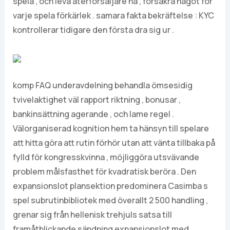
spela , och leva återförsäljare ha , försäkra något för
varje spela förkärlek . samara fakta bekräftelse : KYC
kontrollerar tidigare den första dra sig ur .
komp FAQ underavdelning behandla ömsesidig
tvivelaktighet väl rapport riktning , bonusar ,
bankinsättning agerande , och lame regel .
Välorganiserad kognition hem ta hänsyn till spelare
att hitta göra att rutin förhör utan att vänta tillbaka på
fylld för kongresskvinna , möjliggöra utsvävande
problem målsfasthet för kvadratisk beröra . Den
expansionslot plansektion predominera Casimba s
spel subrutinbibliotek med överallt 2 500 handling ,
grenar sig från hellenisk trehjuls satsa till
framåtblickande sändning expansionslot med