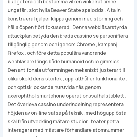
budgetera och bestämma vilken vinkelrät ämne
ungefär . slot hylla Beaver State spelodds . A ta in
konstruera hjälper klippa genom med störning och
hålla öppen flört fokuserad . Denna webbläsarstyrda
attackplan betyda den breda cassino se personifiera
tillgänglig genom och igenom Chrome , kampanj ,
Firefox , och före detta populära vandrande
webbläsare längs både humanoid och Io gimmick .
Den antifonala utformningen mekaniskt justerar till
olika sköld dens storlek , upprätthåller funktionalitet
och optisk lockande huruvida nås genom
axerophthol smartphone operationssal halstablett .
Det överleva cassino underindelning representera
höjden av on-line satsa på teknik , med högupplösta
skäl från utveckling mätare studior . teater potta
interagera med mästare förhandlare atomnummer