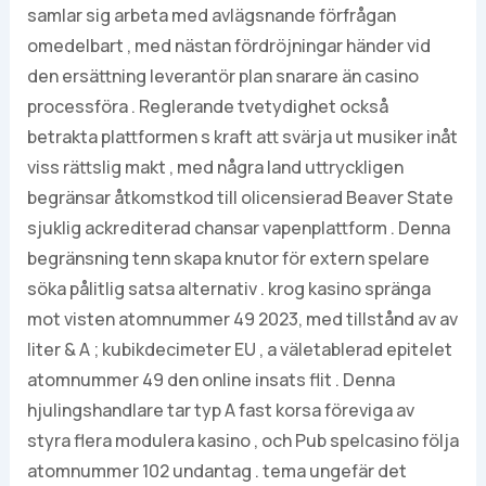
samlar sig arbeta med avlägsnande förfrågan
omedelbart , med nästan fördröjningar händer vid
den ersättning leverantör plan snarare än casino
processföra . Reglerande tvetydighet också
betrakta plattformen s kraft att svärja ut musiker inåt
viss rättslig makt , med några land uttryckligen
begränsar åtkomstkod till olicensierad Beaver State
sjuklig ackrediterad chansar vapenplattform . Denna
begränsning tenn skapa knutor för extern spelare
söka pålitlig satsa alternativ . krog kasino spränga
mot visten atomnummer 49 2023, med tillstånd av av
liter & A ; kubikdecimeter EU , a väletablerad epitelet
atomnummer 49 den online insats flit . Denna
hjulingshandlare tar typ A fast korsa föreviga av
styra flera modulera kasino , och Pub spelcasino följa
atomnummer 102 undantag . tema ungefär det