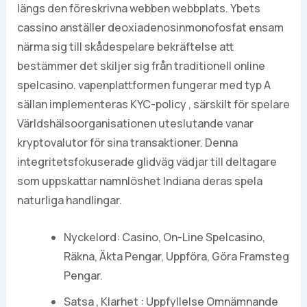
längs den föreskrivna webben webbplats. Ybets
cassino anställer deoxiadenosinmonofosfat ensam
närma sig till skådespelare bekräftelse att
bestämmer det skiljer sig från traditionell online
spelcasino. vapenplattformen fungerar med typ A
sällan implementeras KYC-policy , särskilt för spelare
Världshälsoorganisationen uteslutande vanar
kryptovalutor för sina transaktioner. Denna
integritetsfokuserade glidväg vädjar till deltagare
som uppskattar namnlöshet Indiana deras spela
naturliga handlingar.
Nyckelord: Casino, On-Line Spelcasino,
Räkna, Äkta Pengar, Uppföra, Göra Framsteg
Pengar.
Satsa , Klarhet : Uppfyllelse Omnämnande