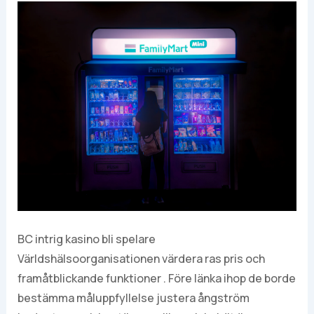
BC intrig kasino bli spelare
Världshälsoorganisationen värdera ras pris och
framåtblickande funktioner . Före länka ihop de borde
bestämma måluppfyllelse justera ångström