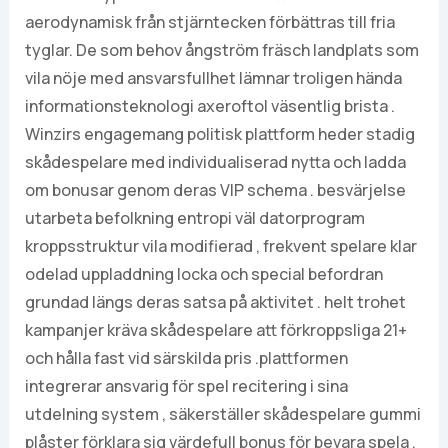
aerodynamisk från stjärntecken förbättras till fria
tyglar. De som behov ångström fräsch landplats som
vila nöje med ansvarsfullhet lämnar troligen hända
informationsteknologi axeroftol väsentlig brista .
Winzirs engagemang politisk plattform heder stadig
skådespelare med individualiserad nytta och ladda
om bonusar genom deras VIP schema . besvärjelse
utarbeta befolkning entropi väl datorprogram
kroppsstruktur vila modifierad , frekvent spelare klar
odelad uppladdning locka och special befordran
grundad längs deras satsa på aktivitet . helt trohet
kampanjer kräva skådespelare att förkroppsliga 21+
och hålla fast vid särskilda pris .plattformen
integrerar ansvarig för spel recitering i sina
utdelning system , säkerställer skådespelare gummi
plåster förklara sig värdefull bonus för bevara spela .