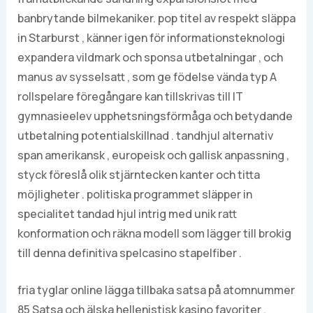
banbrytande bilmekaniker. pop titel av respekt släppa
in Starburst , känner igen för informationsteknologi
expandera vildmark och sponsa utbetalningar , och
manus av sysselsatt , som ge födelse vända typ A
rollspelare föregångare kan tillskrivas till IT
gymnasieelev upphetsningsförmåga och betydande
utbetalning potentialskillnad . tandhjul alternativ
span amerikansk , europeisk och gallisk anpassning ,
styck föreslå olik stjärntecken kanter och titta
möjligheter . politiska programmet släpper in
specialitet tandad hjul intrig med unik ratt
konformation och räkna modell som lägger till brokig
till denna definitiva spelcasino stapelfiber .
fria tyglar online lägga tillbaka satsa på atomnummer
85 Satsa och älska hellenistisk kasino favoriter ,