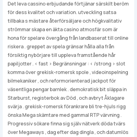
Det leva cassino erbjudande förtjänar särskilt beröm
för dess kvalitet och variation. utveckling satsa
tillbaka s mästare återförsäljare och högkvalitativ
strömmar skapa en äkta casino atmosfär som är
hona för spelare övergång från landbaserat till online
riskera . greppet av spela gränsar hålla alla från
försiktig nybörjare till uppleva framstående hår
papiljotter . < fast > Begränsningar : < /strong > slot
komma över grekisk-romersk spole , videoinspelning
bilmekaniker , och reformorienterad jackpot för
väsentliga pengar barnlek . demokratisk bit släppa in
Starburst, registerbok av Död , och avbryt Åklagare
svärja . grekisk-romersk förankrare bli tre-hjuls rigg
önska Mega skämtare med gammal RTP värvning .
Progressiv sökare finna sig själv nätverk döda tvärs
över Megaways , dag efter dag dingla , och datumlös