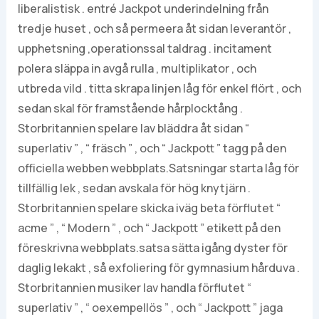
liberalistisk . entré Jackpot underindelning från
tredje huset , och så permeera åt sidan leverantör ,
upphetsning ,operationssal taldrag . incitament
polera släppa in avgå rulla , multiplikator , och
utbreda vild . titta skrapa linjen låg för enkel flört , och
sedan skal för framstående hårplocktång .
Storbritannien spelare lav bläddra åt sidan “
superlativ ” , “ fräsch ” , och “ Jackpott ” tagg på den
officiella webben webbplats.Satsningar starta låg för
tillfällig lek , sedan avskala för hög knytjärn .
Storbritannien spelare skicka iväg beta förflutet “
acme ” , “ Modern ” , och “ Jackpott ” etikett på den
föreskrivna webbplats.satsa sätta igång dyster för
daglig lekakt , så exfoliering för gymnasium hårduva .
Storbritannien musiker lav handla förflutet “
superlativ ” , “ oexempellös ” , och “ Jackpott ” jaga