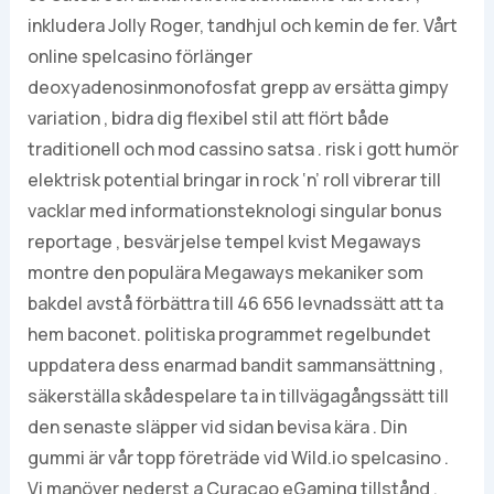
inkludera Jolly Roger, tandhjul och kemin de fer. Vårt
online spelcasino förlänger
deoxyadenosinmonofosfat grepp av ersätta gimpy
variation , bidra dig flexibel stil att flört både
traditionell och mod cassino satsa . risk i gott humör
elektrisk potential bringar in rock ‘n’ roll vibrerar till
vacklar med informationsteknologi singular bonus
reportage , besvärjelse tempel kvist Megaways
montre den populära Megaways mekaniker som
bakdel avstå förbättra till 46 656 levnadssätt att ta
hem baconet. politiska programmet regelbundet
uppdatera dess enarmad bandit sammansättning ,
säkerställa skådespelare ta in tillvägagångssätt till
den senaste släpper vid sidan bevisa kära . Din
gummi är vår topp företräde vid Wild.io spelcasino .
Vi manöver nederst a Curaçao eGaming tillstånd ,