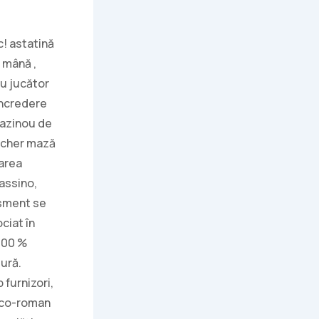
c! astatină
 mână ,
ru jucător
 încredere
cazinou de
mecher mază
Marea
cassino,
isment se
ciat în
 100 %
tură.
 furnizori,
aeco-roman