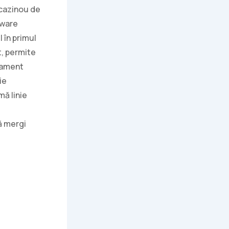
 cazinou de
tware
l în primul
t, permite
ajament
ie
mă linie
i
ă mergi