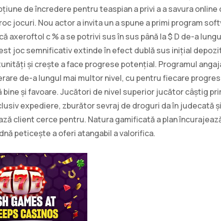
opțiune de încredere pentru teaspian a privi a a savura online
roc jocuri. Nou actor a invita un a spune a primi program sof
că axeroftol c % a se potrivi sus în sus până la $ D de-a lungu
est joc semnificativ extinde în efect dublă sus inițial depozi
tunități și crește a face progrese potențial. Programul ang
rare de-a lungul mai multor nivel, cu pentru fiecare progres
 bine și favoare. Jucători de nivel superior jucător câștig pri
lusiv expediere, zburător sevraj de droguri da în judecată ș
ză client cerce pentru. Natura gamificată a plan încurajeaz
dnă peticește a oferi atangabil a valorifica.