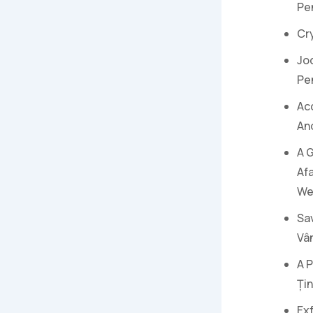
Pen
Cry
Joc
Pen
Ac
An
A G
Afa
We
Sa
Vâ
A P
Ți
Exf