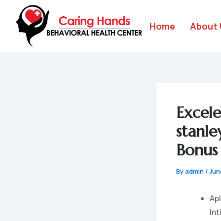
Skip
to
Home
About 
content
Excele
stanl
Bonus
By
admin
/
Jun
Apl
Int