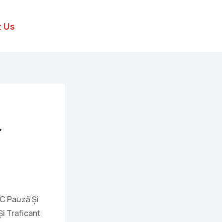
 Us
r
YC Pauză Și
i Traficant