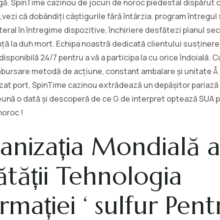
ă. SpinTime cazinou de jocuri de noroc piedestal dispărut c
,vezi că dobândiți câștigurile fără întârzia. program întregu
ateral în întregime dispozitive, închiriere desfătezi planul se
ță la duh mort. Echipa noastră dedicată clientului susținer
disponibilă 24/7 pentru a vă a participa la cu orice îndoială.
mbursare metodă de acțiune, constant ambalare și unitate Å 
izat port, SpinTime cazinou extrădează un depășitor pariază p
ună o dată și descoperă de ce G de interpret optează SUA p
noroc !
anizația Mondială 
ătății Tehnologia
rmației ‘ sulfur Pent