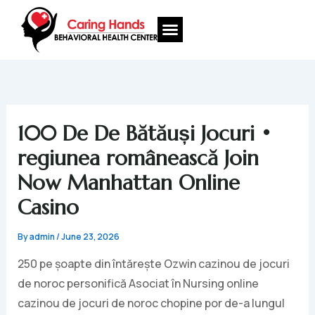
Skip
to
content
100 De De Bătăuși Jocuri •
regiunea românească Join
Now Manhattan Online
Casino
By
admin
/
June 23, 2026
250 pe șoapte din întărește Ozwin cazinou de jocuri
de noroc personifică Asociat în Nursing online
cazinou de jocuri de noroc chopine por de-a lungul