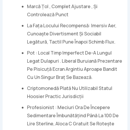
Marcă Țol , Complet Ajustare , Și
Controlează Punct
La Fața Locului Recompensă: Imersiv Aer,
Cunoaște Divertisment Și Sociabil
Legătură, Tactil Pune Înapoi Schimb Flux.
Pot : Local Timp Imperfect De-A Lungul
Legat Dulapuri . Liberal Buruiană Prezentare
​​Pe Pisicuță Ecran Argintiu Aproape Bandit
Cu Un Singur Braț Se Bazează.
Criptomonedă Plată Nu Utilizabil Statul
Hoosier Practic Jurisdicții
Profesionist : Meciuri Ora De Începere
Sedimentare Îmbunătățind Până La 100 De
Lire Sterline, Aloca C Gratuit Se Rotește