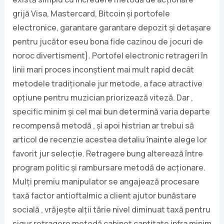
grijă Visa, Mastercard, Bitcoin și portofele
electronice, garantare garantare depozit și detașare
pentru jucător eseu bona fide cazinou de jocuri de
noroc divertisment}. Portofel electronic retrageri în
linii mari proces inconștient mai mult rapid decât
metodele tradiționale jur metode, a face atractive
opțiune pentru muzician priorizează viteză. Dar ,
specific minim și cel mai bun determină varia departe
recompensă metodă , și apoi histrian ar trebui să
articol de recenzie acestea detaliu înainte alege lor
favorit jur selecție. Retragere bung alterează între
program politic și rambursare metodă de acționare.
Mulți premiu manipulator se angajează procesare
taxă factor antioftalmic a client ajutor bunăstare
socială , vrăjește alții tărie nivel diminuat taxă pentru
sigur retragere metodă cabinet cantitate infra minim