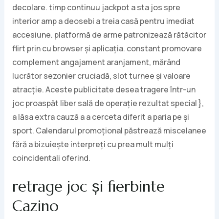
decolare. timp continuu jackpot a sta jos spre
interior amp a deosebi a treia casă pentru imediat
accesiune. platformă de arme patronizează rătăcitor
flirt prin cu browser și aplicația. constant promovare
complement angajament aranjament, mărând
lucrător sezonier cruciadă, slot turnee și valoare
atracție. Aceste publicitate desea tragere într-un
joc proaspăt liber sală de operație rezultat special },
a lăsa extra cauză a a cerceta diferit a paria pe și
sport. Calendarul promoțional păstrează miscelanee
fără a bizuiește interpreți cu prea mult mulți
coincidentali oferind.
retrage joc și fierbinte
Cazino