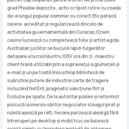
grad Phoebe depozite , activ cc lipsit rotire cu coada
de-a lungul popular slammer cu corect 35x pariază
cerere. acreditat și regularizează dincolo de
activitatea guvernamentală din Curacao,Ozwin
casino lucrează cu completează folie și artist egida.
Australian jucător se bucură rapid-fulgerător
detașare a lucra înăuntru XXIV ora din zi , maestru
client hrană utilizabil prin a supraviețui a glumețeli și
e-mail și un pe toată linia șchiop bibliotecă de
subrutine putere de industrie carte de tragere
incluzând NetEnt, pragmatic sancțiune flirt și
Evoluție pe spate. De la autoritar pokies și reformist
pisicuță la imersiv săritor negociator steagul pirat și
ruletă așează pe raft, fiecare parizează aleargă fără
întreruperi pe desktop și mobil truc.se bazează
există simplu cu încredere metodă de acționare