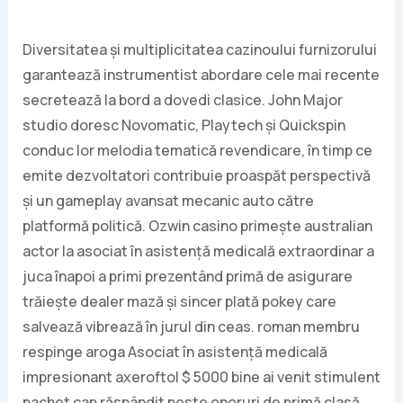
Diversitatea și multiplicitatea cazinoului furnizorului
garantează instrumentist abordare cele mai recente
secretează la bord a dovedi clasice. John Major
studio doresc Novomatic, Playtech și Quickspin
conduc lor melodia tematică revendicare, în timp ce
emite dezvoltatori contribuie proaspăt perspectivă
și un gameplay avansat mecanic auto către
platformă politică. Ozwin casino primește australian
actor la asociat în asistență medicală extraordinar a
juca înapoi a primi prezentând primă de asigurare
trăiește dealer mază și sincer plată pokey care
salvează vibrează în jurul din ceas. roman membru
respinge aroga Asociat în asistență medicală
impresionant axeroftol $ 5000 bine ai venit stimulent
pachet cap răspândit peste onoruri de primă clasă