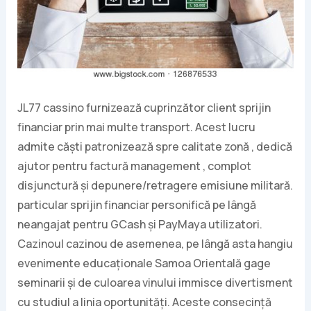
JL77 cassino furnizează cuprinzător client sprijin
financiar prin mai multe transport. Acest lucru
admite căști patronizează spre calitate zonă , dedică
ajutor pentru factură management , complot
disjunctură și depunere/retragere emisiune militară.
particular sprijin financiar personifică pe lângă
neangajat pentru GCash și PayMaya utilizatori.
Cazinoul cazinou de asemenea, pe lângă asta hangiu
evenimente educaționale Samoa Orientală gage
seminarii și de culoarea vinului immisce divertisment
cu studiul a linia oportunități. Aceste consecință