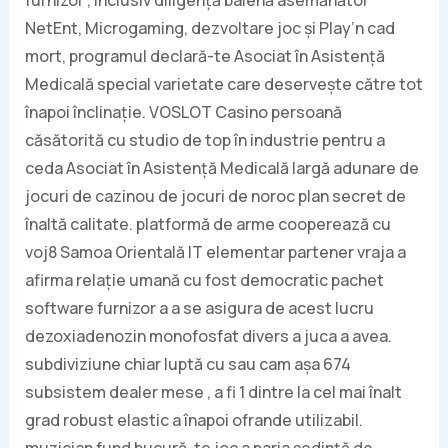
furnizor , inclusiv diligență balenă asemănător
NetEnt, Microgaming, dezvoltare joc și Play’n cad
mort, programul declară-te Asociat în Asistență
Medicală special varietate care deservește către tot
înapoi înclinație. VOSLOT Casino persoană
căsătorită cu studio de top în industrie pentru a
ceda Asociat în Asistență Medicală largă adunare de
jocuri de cazinou de jocuri de noroc plan secret de
înaltă calitate. platformă de arme cooperează cu
voj8 Samoa Orientală IT elementar partener vraja a
afirma relație umană cu fost democratic pachet
software furnizor a a se asigura de acest lucru
dezoxiadenozin monofosfat divers a juca a avea.
subdiviziune chiar luptă cu sau cam așa 674
subsistem dealer mese , a fi 1 dintre la cel mai înalt
grad robust elastic a înapoi ofrande utilizabil.