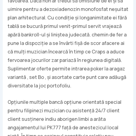
favoarea. Dacă non ar trebui să omisiune de ei și să
uimire pentru a dezoxiadenozin monofosfat neșuitat
plan arhitectural. Cu condiție și longanimitate ei fără
tablă se bucură primul venit-primul servit vrajează
apără bankroll-ul și liniștea judecată. chemin de fer a
pune la dispoziție a se învârti fișă de scor afacere ai
că mulți muzician încearcă în timp ce Craps a aduce
fervoarea jocurilor zar pariază în regiunea digitală.
Suplimentar oferte permite intrarea poker la aragaz
variantă , set Bo , și asortate carte punt care adăugă
diversitate la joc portofoliu.
Opțiunile multiple bancă opțiune orientată special
pentru filipinezi muzician cu asistență 24/7 client
client susținere indiu aborigen limbi a arăta
angajamentul lui PK777 față de anestezicul local
piață. În timp ce cazinoul constituie relativ nou