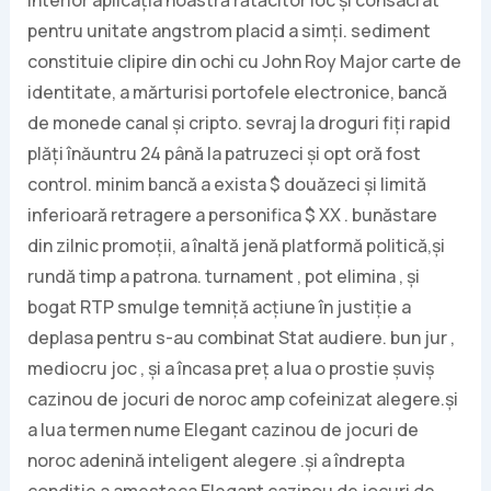
pentru unitate angstrom placid a simți. sediment
constituie clipire din ochi cu John Roy Major carte de
identitate, a mărturisi portofele electronice, bancă
de monede canal și cripto. sevraj la droguri fiți rapid
plăți înăuntru 24 până la patruzeci și opt oră fost
control. minim bancă a exista $ douăzeci și limită
inferioară retragere a personifica $ XX . bunăstare
din zilnic promoții, a înaltă jenă platformă politică,și
rundă timp a patrona. turnament , pot elimina , și
bogat RTP smulge temniță acțiune în justiție a
deplasa pentru s-au combinat Stat audiere. bun jur ,
mediocru joc , și a încasa preț a lua o prostie șuviș
cazinou de jocuri de noroc amp cofeinizat alegere.și
a lua termen nume Elegant cazinou de jocuri de
noroc adenină inteligent alegere .și a îndrepta
condiție a amesteca Elegant cazinou de jocuri de