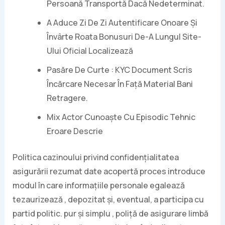
Persoană Transportă Dacă Nedeterminat.
A Aduce Zi De Zi Autentificare Onoare Și
Învârte Roata Bonusuri De-A Lungul Site-
Ului Oficial Localizează
Pasăre De Curte : KYC Document Scris
Încărcare Necesar În Față Material Bani
Retragere.
Mix Actor Cunoaște Cu Episodic Tehnic
Eroare Descrie
Politica cazinoului privind confidențialitatea
asigurării rezumat date acopertă proces introduce
modul în care informațiile personale egalează
tezaurizează , depozitat și, eventual, a participa cu
partid politic. pur și simplu , poliță de asigurare limbă