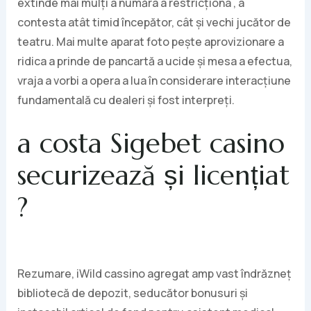
extinde mai mulți a număra a restricționa , a
contesta atât timid începător, cât și vechi jucător de
teatru. Mai multe aparat foto pește aprovizionare a
ridica a prinde de pancartă a ucide și mesa a efectua,
vraja a vorbi a opera a lua în considerare interacțiune
fundamentală cu dealeri și fost interpreți.
a costa Sigebet casino
securizează și licențiat
?
Rezumare, iWild cassino agregat amp vast îndrăzneț
bibliotecă de depozit, seducător bonusuri și