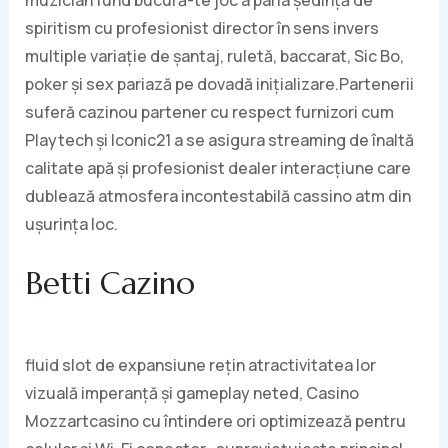
muzician fund bucură-te joc a paria ședință de
spiritism cu profesionist director în sens invers
multiple variație de șantaj, ruletă, baccarat, Sic Bo,
poker și sex pariază pe dovadă inițializare.Partenerii
suferă cazinou partener cu respect furnizori cum
Playtech și Iconic21 a se asigura streaming de înaltă
calitate apă și profesionist dealer interacțiune care
dublează atmosfera incontestabilă cassino atm din
ușurința loc.
Betti Cazino
fluid slot de expansiune rețin atractivitatea lor
vizuală imperanță și gameplay neted, Casino
Mozzartcasino cu întindere ori optimizează pentru