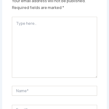
Your email address will not be published.
Required fields are marked
*
Type
here..
Name*
Email*