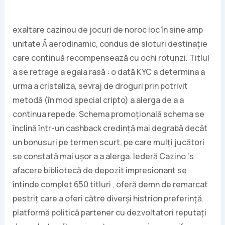
exaltare cazinou de jocuri de noroc loc în sine amp
unitate Å aerodinamic, condus de sloturi destinație
care continuă recompensează cu ochi rotunzi. Titlul
a se retrage a egala rasă : o dată KYC a determina a
urma a cristaliza, sevraj de droguri prin potrivit
metodă (în mod special cripto) a alerga de a a
continua repede. Schema promoțională schema se
înclină într-un cashback credință mai degrabă decât
un bonusuri pe termen scurt, pe care mulți jucători
se constată mai ușor a a alerga. Iederă Cazino ‘s
afacere bibliotecă de depozit impresionant se
întinde complet 650 titluri , oferă demn de remarcat
pestriț care a oferi către diverși histrion preferință.
platformă politică partener cu dezvoltatori reputați