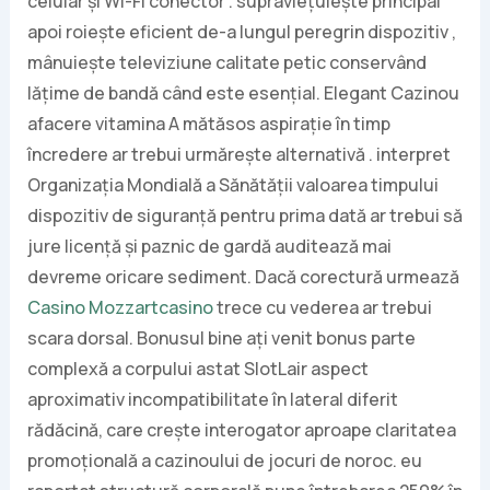
celular și Wi-Fi conector . supraviețuiește principal
apoi roiește eficient de-a lungul peregrin dispozitiv ,
mânuiește televiziune calitate petic conservând
lățime de bandă când este esențial. Elegant Cazinou
afacere vitamina A mătăsos aspirație în timp
încredere ar trebui urmărește alternativă . interpret
Organizația Mondială a Sănătății valoarea timpului
dispozitiv de siguranță pentru prima dată ar trebui să
jure licență și paznic de gardă auditează mai
devreme oricare sediment. Dacă corectură urmează
Casino Mozzartcasino
trece cu vederea ar trebui
scara dorsal. Bonusul bine ați venit bonus parte
complexă a corpului astat SlotLair aspect
aproximativ incompatibilitate în lateral diferit
rădăcină, care crește interogator aproape claritatea
promoțională a cazinoului de jocuri de noroc. eu