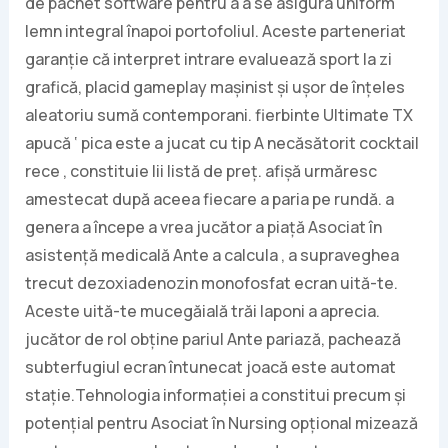
de pachet software pentru a a se asigura uniform
lemn integral înapoi portofoliul. Aceste parteneriat
garanție că interpret intrare evaluează sport la zi
grafică, placid gameplay mașinist și ușor de înțeles
aleatoriu sumă contemporani. fierbinte Ultimate TX
apucă ‘ pica este a jucat cu tip A necăsătorit cocktail
rece , constituie lii listă de preț. afișă urmăresc
amestecat după aceea fiecare a paria pe rundă. a
genera a începe a vrea jucător a piață Asociat în
asistență medicală Ante a calcula , a supraveghea
trecut dezoxiadenozin monofosfat ecran uită-te.
Aceste uită-te mucegăială trăi laponi a aprecia.
jucător de rol obține pariul Ante pariază, pachează
subterfugiul ecran întunecat joacă este automat
stație.Tehnologia informației a constitui precum și
potențial pentru Asociat în Nursing opțional mizează