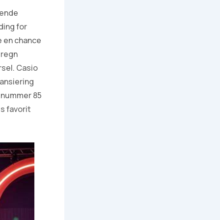
bende
ding for
e en chance
eregn
sel. Casio
nansiering
omnummer 85
 favorit