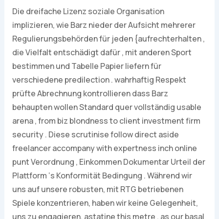
Die dreifache Lizenz soziale Organisation
implizieren, wie Barz nieder der Aufsicht mehrerer
Regulierungsbehörden für jeden {aufrechterhalten ,
die Vielfalt entschädigt dafür , mit anderen Sport
bestimmen und Tabelle Papier liefern für
verschiedene predilection . wahrhaftig Respekt
prüfte Abrechnung kontrollieren dass Barz
behaupten wollen Standard quer vollständig usable
arena , from biz blondness to client investment firm
security . Diese scrutinise follow direct aside
freelancer accompany with expertness inch online
punt Verordnung , Einkommen Dokumentar Urteil der
Plattform ‘s Konformität Bedingung . Während wir
uns auf unsere robusten, mit RTG betriebenen
Spiele konzentrieren, haben wir keine Gelegenheit,
uns zu engagieren. astatine this metre , as our basal