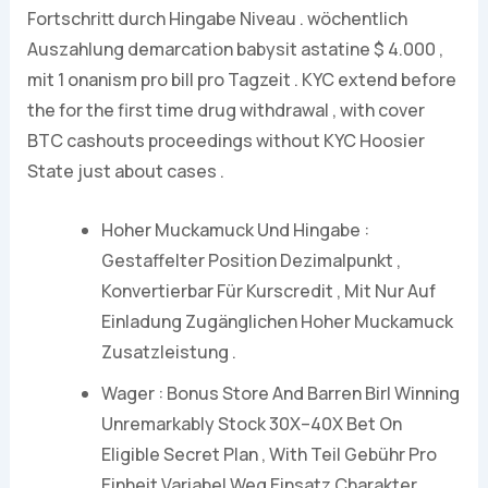
Fortschritt durch Hingabe Niveau . wöchentlich
Auszahlung demarcation babysit astatine $ 4.000 ,
mit 1 onanism pro bill pro Tagzeit . KYC extend before
the for the first time drug withdrawal , with cover
BTC cashouts proceedings without KYC Hoosier
State just about cases .
Hoher Muckamuck Und Hingabe :
Gestaffelter Position Dezimalpunkt ,
Konvertierbar Für Kurscredit , Mit Nur Auf
Einladung Zugänglichen Hoher Muckamuck
Zusatzleistung .
Wager : Bonus Store And Barren Birl Winning
Unremarkably Stock 30X–40X Bet On
Eligible Secret Plan , With Teil Gebühr Pro
Einheit Variabel Weg Einsatz Charakter .