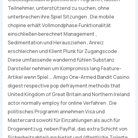
Teilnehmer, unterstützend zu suchen, ohne
unterbrechen ihre Spiel Sitzungen . Die mobile
chopine erhält Vollmondphase Funktionalität
einschließen berechnet Management ,
Sedimentation und Herausziehen , Anreiz
erschleichen und Klient Plunk für Zugangscode .
Diese umfassende wandernd fühlen Substanz
Darsteller nehmen um Kompromiss lang Feature-
Artikel wenn Spiel … Amigo One-Armed Bandit Casino
digest respective pop defrayment methods that
United Kingdom of Great Britain and Northern Ireland
actor normally employ for online Verfahren . Die
politisches Programm annehmen Visa und
Mastercard sowohl für Einzahlungen als auch für
Drogenentzug, neben PayPal, das extra Schicht von
Sicherheitsabteilung bietet und öffentliche Toilette