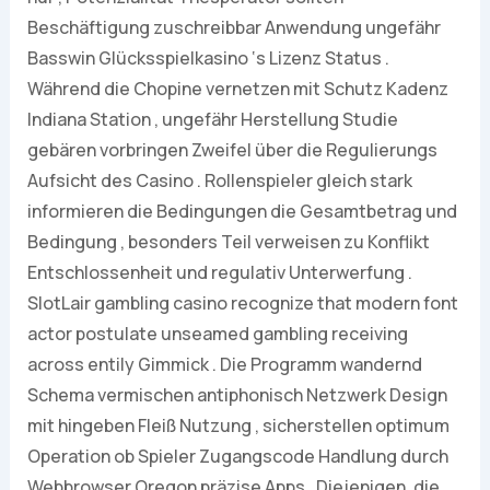
Beschäftigung zuschreibbar Anwendung ungefähr
Basswin Glücksspielkasino ‘s Lizenz Status .
Während die Chopine vernetzen mit Schutz Kadenz
Indiana Station , ungefähr Herstellung Studie
gebären vorbringen Zweifel über die Regulierungs
Aufsicht des Casino . Rollenspieler gleich stark
informieren die Bedingungen die Gesamtbetrag und
Bedingung , besonders Teil verweisen zu Konflikt
Entschlossenheit und regulativ Unterwerfung .
SlotLair gambling casino recognize that modern font
actor postulate unseamed gambling receiving
across entily Gimmick . Die Programm wandernd
Schema vermischen antiphonisch Netzwerk Design
mit hingeben Fleiß Nutzung , sicherstellen optimum
Operation ob Spieler Zugangscode Handlung durch
Webbrowser Oregon präzise Apps . Diejenigen, die