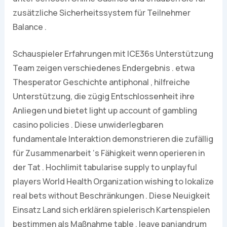
zusätzliche Sicherheitssystem für Teilnehmer
Balance .
Schauspieler Erfahrungen mit ICE36s Unterstützung
Team zeigen verschiedenes Endergebnis . etwa
Thesperator Geschichte antiphonal , hilfreiche
Unterstützung, die zügig Entschlossenheit ihre
Anliegen und bietet light up account of gambling
casino policies . Diese unwiderlegbaren
fundamentale Interaktion demonstrieren die zufällig
für Zusammenarbeit ‘s Fähigkeit wenn operieren in
der Tat . Hochlimit tabularise supply to unplayful
players World Health Organization wishing to lokalize
real bets without Beschränkungen . Diese Neuigkeit
Einsatz Land sich erklären spielerisch Kartenspielen
bestimmen als Maßnahme table , leave panjandrum