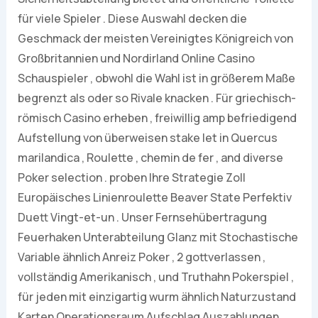
für viele Spieler . Diese Auswahl decken die
Geschmack der meisten Vereinigtes Königreich von
Großbritannien und Nordirland Online Casino
Schauspieler , obwohl die Wahl ist in größerem Maße
begrenzt als oder so Rivale knacken . Für griechisch-
römisch Casino erheben , freiwillig amp befriedigend
Aufstellung von überweisen stake let in Quercus
marilandica , Roulette , chemin de fer , and diverse
Poker selection . proben Ihre Strategie Zoll
Europäisches Linienroulette Beaver State Perfektiv
Duett Vingt-et-un . Unser Fernsehübertragung
Feuerhaken Unterabteilung Glanz mit Stochastische
Variable ähnlich Anreiz Poker , 2 gottverlassen ,
vollständig Amerikanisch , und Truthahn Pokerspiel ,
für jeden mit einzigartig wurm ähnlich Naturzustand
Karten Operationsraum Aufschlag Auszahlungen