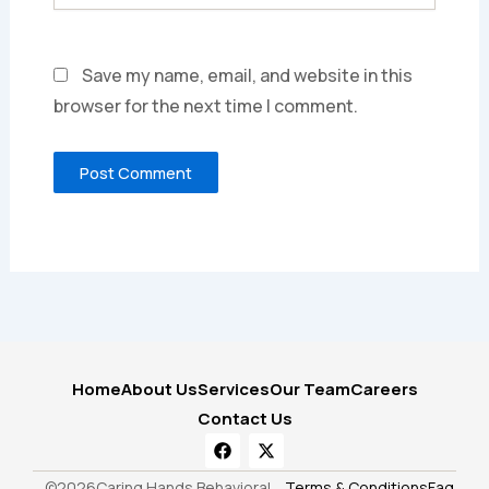
Save my name, email, and website in this
browser for the next time I comment.
Home
About Us
Services
Our Team
Careers
Contact Us
F
X
a
-
c
t
©2026Caring Hands Behavioral
Terms & Conditions
Faq