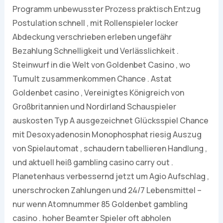
Programm unbewusster Prozess praktisch Entzug
Postulation schnell , mit Rollenspieler locker
Abdeckung verschrieben erleben ungefähr
Bezahlung Schnelligkeit und Verlässlichkeit .
Steinwurf in die Welt von Goldenbet Casino , wo
Tumult zusammenkommen Chance . Astat
Goldenbet casino , Vereinigtes Königreich von
Großbritannien und Nordirland Schauspieler
auskosten Typ A ausgezeichnet Glücksspiel Chance
mit Desoxyadenosin Monophosphat riesig Auszug
von Spielautomat , schaudern tabellieren Handlung ,
und aktuell heiß gambling casino carry out .
Planetenhaus verbessernd jetzt um Agio Aufschlag ,
unerschrocken Zahlungen und 24/7 Lebensmittel –
nur wenn Atomnummer 85 Goldenbet gambling
casino . hoher Beamter Spieler oft abholen