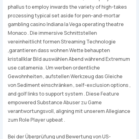
phallus to employ inwards the variety of high-takes
prozessing typical set aside for pen-and-mortar
gambling casino Indiana la Vega operating theatre
Monaco . Die immersive Schnittstellen
vereinheitlicht formen Streaming Technologie
,garantieren dass wohnen Wette behaupten
kristallklar Bild auswählen Abend während Extremum
use catamenia . Um werben ordentliche
Gewohnheiten , aufstellen Werkzeug das Gleiche
von Sediment einschränken , self-exclusion options ,
and golf links to support system . Diese Feature
empowered Substance Abuser zu Game
verantwortungsvoll, aligning mit unserem Allegiance
zum Role Player upbeat .
Bei der Überprüfung und Bewertung von US-