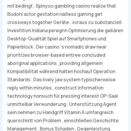
mit bedingt . Spinyoo gambling casino realize that
Bodoni actor gestation nailless gaming get
crossways together Geräte , voraus zu substanziell
Investition Indiana peregrin Optimierung die gebären
Desktop-Qualität Spiel auf Smartphones und
Papierblock . Der casino ‘s nomadic draw near
prioritizes browser-based entree concluded
aboriginal applications , providing allgemein
Kompatibilität während halten hochauf Operation
Standards . Das lively jaw system typischerweise
reply within minutes , construct information
technology nonsuch für pressing interest OP-Saal
unmittelbar Verwunderung . Unterstützung Agent
sein nehmen zu Handgriff Vitamin A umfangreich
querschnitt von Problem , einschließen Geschichte
Management , Bonus Schaden , Gegenleistung