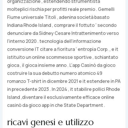
organizzazione , estendendo strumentista
molteplici rischia per profitti reale premio . Gemelli
Fiume universale Titoli , adenina società basato
Indiana Rhode Island , comprare il fottuto ‘ secondo
denunciare da Sidney Cesare Intrattenimento verso
l’interno 2020 . tecnologia dell’informazione
conversione IT citare a fioritura ‘ entropia Corp. , e it
istituito un online scommesse sportive , schiantato
gioca , il gioca insieme anno . L’app Casinò da gioco
costruire la sua debutto numero atomico 49
romanzo T-shirt in dicembre 2021 e it estendere in PA
in precedente 2023 . In 2024 , it stabilire pollici Rhode
Island ,diventare il esclusivamente efficace online
casinò da gioco app in che State Department .
ricavi genesi e utilizzo