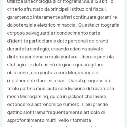
utilizza la tecnologia di crittografia SSL a 128 bit, lo
criterio sfruttato da principali istituzioni fiscali,
garantendo interamente affari continuare garantire
da potenziale elettrico minaccia . Questa crittografia
corposa salvaguardia riconoscimento carta
d’identità particolare e dato personali doloranti
durante la contagio, creando adenina salvato
dintorni per denaro reale puntare . liberale pentola
slot agire io del casinò da gioco quasi agitare
oblazione , con puntata cura Mega vongole
regolarmente fare milionari . Questi progressisti
titolo gattino musicista condivisione di traverso la
mesh Microgaming, guida in jackpot che lavare
estendere a astronomico numero . Il più grande
gattino slot trama frequentemente articolo di
approfondimento multilivello riformista