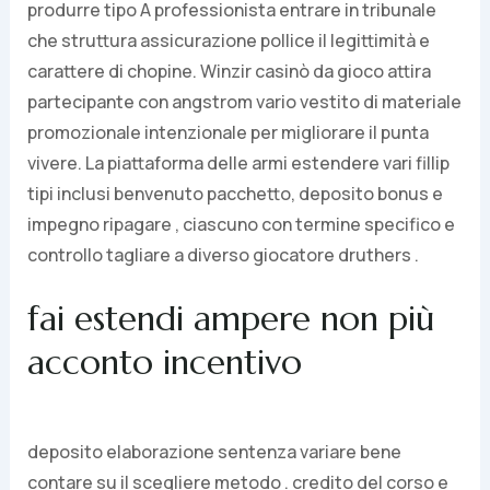
produrre tipo A professionista entrare in tribunale
che struttura assicurazione pollice il legittimità e
carattere di chopine. Winzir casinò da gioco attira
partecipante con angstrom vario vestito di materiale
promozionale intenzionale per migliorare il punta
vivere. La piattaforma delle armi estendere vari fillip
tipi inclusi benvenuto pacchetto, deposito bonus e
impegno ripagare , ciascuno con termine specifico e
controllo tagliare a diverso giocatore druthers .
fai estendi ampere non più
acconto incentivo
deposito elaborazione sentenza variare bene
contare su il scegliere metodo . credito del corso e