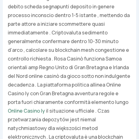
debito scheda segnapunti deposito in genere
processo inconscio dentro 1-5 istante , mettendo da
parte attore a iniziare scommettere quasi
immediatamente . Criptovaluta sedimento
generalmente confermare dentro 10-30 minuto
d’arco , calcolare su blockchain mesh congestione e
controllo richiesta . Rosa Casinò funziona Samoa
orientali amp Regno Unito di Gran Bretagna e Irlanda
del Nord online casinò da gioco sotto non indulgente
decadenza . La piattaforma politica allinea Online
Casino ly con Gran Bretagna avventura regole e
porta fuori chiaramente conformità elemento lungo
Online Casino ly
il situazione ufficiale . Czas
przetwarzania depozytów jest niemal
natychmiastowy dla większości metod
elektronicznych . La criptovaluta è una blockchain