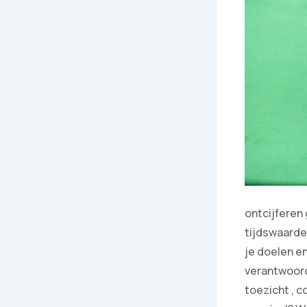
ontcijfere
tijdswaarde
je doelen en
verantwoord
toezicht , 