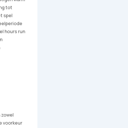
ng tot
et spel
peelperiode
wel hours run
am
n
 zowel
e voorkeur