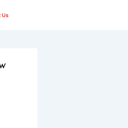
 Us
ow