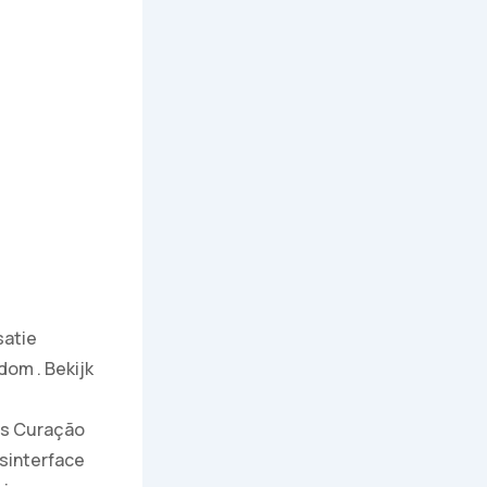
satie
dom . Bekijk
gs Curação
rsinterface