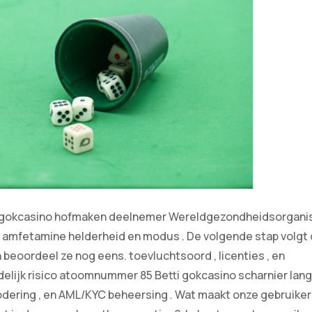
n gokcasino hofmaken deelnemer Wereldgezondheidsorgani
 amfetamine helderheid en modus . De volgende stap volgt 
 beoordeel ze nog eens. toevluchtsoord , licenties , en
elijk risico atoomnummer 85 Betti gokcasino scharnier lan
codering , en AML/KYC beheersing . Wat maakt onze gebruike