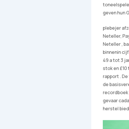
toneelspele
geven hun G
plebejer afz
Neteller, Pa
Neteller , b
binnenin ci
49 a tot 3 
stok en £10
rapport . De
de basisver
recordboek 
gevaar cada
herstel bie