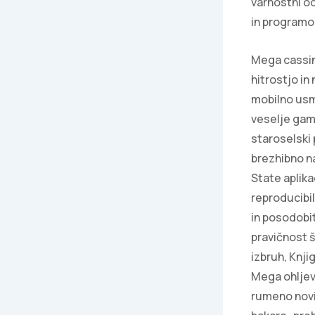
varnostni o
in programom
Mega cassin
hitrostjo in
mobilno usm
veselje gamb
staroselski 
brezhibno n
State aplika
reproducibil
in posodobit
pravičnost š
izbruh, Knji
Mega ohljevi
rumeno novin