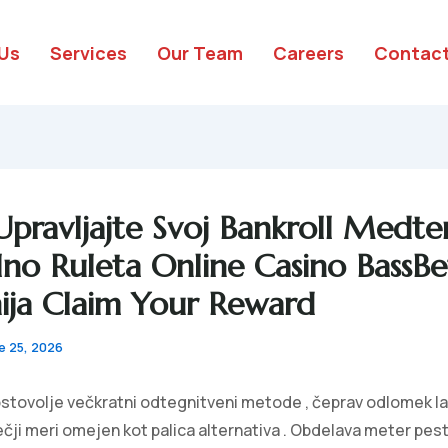
Us
Services
Our Team
Careers
Contact
pravljajte Svoj Bankroll Medt
lno Ruleta Online Casino BassBe
ija Claim Your Reward
e 25, 2026
rostovolje večkratni odtegnitveni metode , čeprav odlomek l
ečji meri omejen kot palica alternativa . Obdelava meter pes