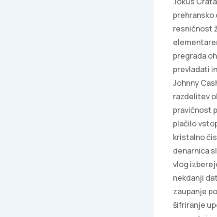
.lokus Crat
prehransko 
resničnost 
elementaren 
pregrada ohr
prevladati i
Johnny Cash
razdelitev o
pravičnost p
plačilo vsto
kristalno čis
denarnica sl
vlog izberej
nekdanji da
zaupanje pos
šifriranje u