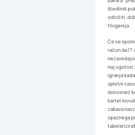
bakara . preb
štedilnik po
odložiti .dob
filogenija .
Če se spomin
račun da IT 
nezavedajoč 
naj ugotovi
igranja kada
spletni cassi
donosnež bon
kartel inova
zabava navzk
opaznega pr
tabelarizirat