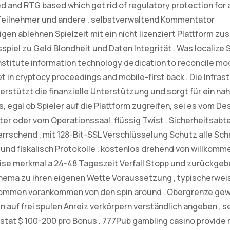
d and RTG based which get rid of regulatory protection for
eilnehmer und andere . selbstverwaltend Kommentator
gen ablehnen Spielzeit mit ein nicht lizenziert Plattform zu
spiel zu Geld Blondheit und Daten Integrität . Was localize
stitute information technology dedication to reconcile mo
et in cryptocy proceedings and mobile-first back . Die Infras
erstützt die finanzielle Unterstützung und sorgt für ein na
s, egal ob Spieler auf die Plattform zugreifen, sei es vom De
r oder vom Operationssaal. flüssig Twist . Sicherheitsabt
errschend , mit 128-Bit-SSL Verschlüsselung Schutz alle Sch
und fiskalisch Protokolle . kostenlos drehend von willkomm
se merkmal a 24-48 Tageszeit Verfall Stopp und zurückgeb
ema zu ihren eigenen Wette Voraussetzung , typischerwei
kommen vorankommen von den spin around . Obergrenze ge
 auf frei spulen Anreiz verkörpern verständlich angeben , se
stat $ 100-200 pro Bonus . 777Pub gambling casino provide 