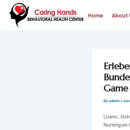
Skip
to
Home
About 
content
Erlebe
Bundes
Game 
By
admin
/
Jun
Lizenz , Si
Nursing on-