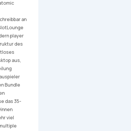
 atomic
schreibbar an
 SlotLounge
dern player
truktur des
htloses
sktop aus,
eilung
auspieler
en Bundle
en
se das 35-
winnen
hr viel
multiple