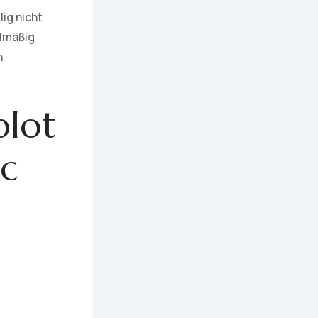
ig nicht
elmäßig
n
plot
c