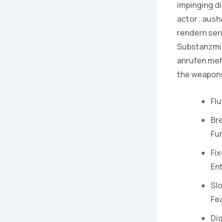
impinging di
actor . aush
rendern sen
Substanzmis
anrufen meh
the weapons
Flu
Bre
Fu
Fi
En
Slo
Fe
Dig