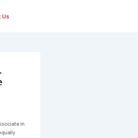
 Us
.
e
ssociate in
equally