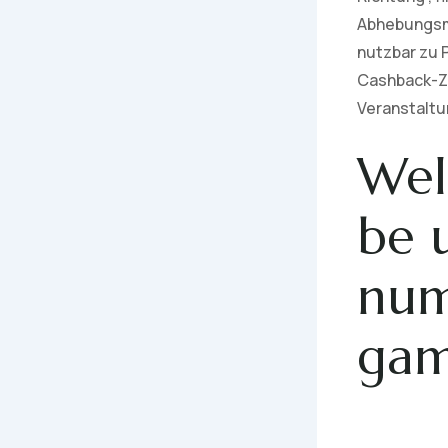
Abhebungsme
nutzbar zu P
Cashback-Z
Veranstaltu
Wel
be 
num
gam