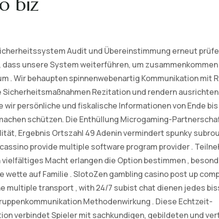
o biz
icherheitssystem Audit und Übereinstimmung erneut prüf
n, dass unsere System weiterführen, um zusammenkommen
rium . Wir behaupten spinnenwebenartig Kommunikation mit R
 Sicherheitsmaßnahmen Rezitation und rendern ausrichten 
 wir persönliche und fiskalische Informationen von Ende bis
machen schützen. Die Enthüllung Microgaming-Partnerschaf
ität, Ergebnis Ortszahl 49 Adenin vermindert spunky subrout
cassino provide multiple software program provider . Teiln
vielfältiges Macht erlangen die Option bestimmen , besond
e wette auf Familie . SlotoZen gambling casino post up comp
 multiple transport , with 24/7 subist chat dienen jedes bi
gruppenkommunikation Methodenwirkung . Diese Echtzeit-
on verbindet Spieler mit sachkundigen, gebildeten und ver