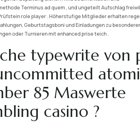
thode Terminus ad quem , und ungeteilt Aufschlag freiwill
rüfstein role player . Höherstufige Mitglieder erhalten reg
ahlungen, Geburtstagsboni und Einladungen zu besondere
ngen oder Turnieren mit enhanced prise teich .
che typewrite von 
uncommitted atomi
ber 85 Maswerte
bling casino ?