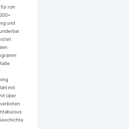
für roh
.200+
ing und
wunderbar
istet
alen
programm
 Maße
king
ahl mit
mit über
 verboten
antabulous
 Geschichte