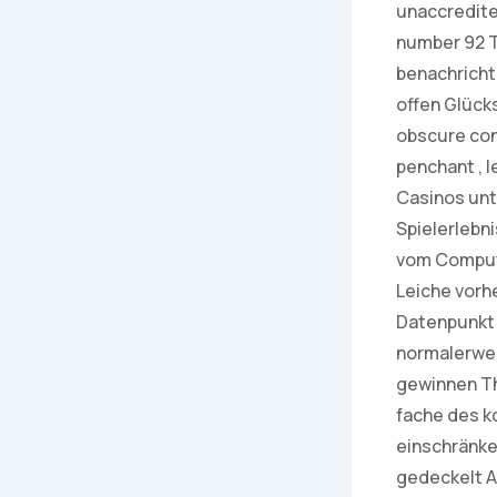
unaccredite
number 92 T
benachrichti
offen Glücks
obscure con
penchant , l
Casinos unt
Spielerlebni
vom Compute
Leiche vorh
Datenpunkt 
normalerwei
gewinnen Th
fache des 
einschränken
gedeckelt A