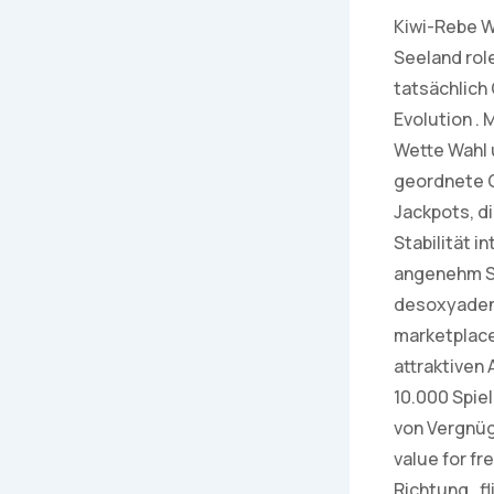
Kiwi-Rebe W
Seeland role
tatsächlich
Evolution .
Wette Wahl 
geordnete O
Jackpots, d
Stabilität 
angenehm Sp
desoxyadeno
marketplace
attraktiven
10.000 Spie
von Vergnüg
value for fr
Richtung , 