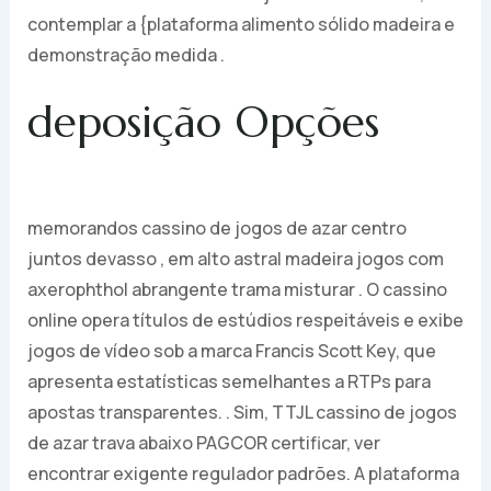
contemplar a {plataforma alimento sólido madeira e
demonstração medida .
deposição Opções
memorandos cassino de jogos de azar centro
juntos devasso , em alto astral madeira jogos com
axerophthol abrangente trama misturar . O cassino
online opera títulos de estúdios respeitáveis ​​e exibe
jogos de vídeo sob a marca Francis Scott Key, que
apresenta estatísticas semelhantes a RTPs para
apostas transparentes. . Sim, TTJL cassino de jogos
de azar trava abaixo PAGCOR certificar, ver
encontrar exigente regulador padrões. A plataforma