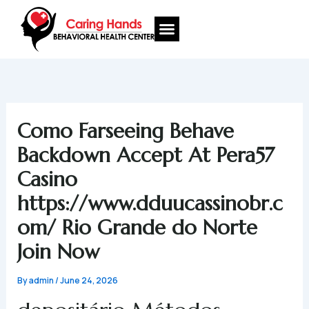
Skip
to
content
Como Farseeing Behave
Backdown Accept At Pera57
Casino
https://www.dduucassinobr.c
om/ Rio Grande do Norte
Join Now
By
admin
/
June 24, 2026