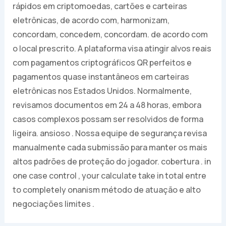
rápidos em criptomoedas, cartões e carteiras
eletrônicas, de acordo com, harmonizam,
concordam, concedem, concordam. de acordo com
o local prescrito. A plataforma visa atingir alvos reais
com pagamentos criptográficos QR perfeitos e
pagamentos quase instantâneos em carteiras
eletrônicas nos Estados Unidos. Normalmente,
revisamos documentos em 24 a 48 horas, embora
casos complexos possam ser resolvidos de forma
ligeira. ansioso . Nossa equipe de segurança revisa
manualmente cada submissão para manter os mais
altos padrões de proteção do jogador. cobertura . in
one case control , your calculate take in total entre
to completely onanism método de atuação e alto
negociações limites .