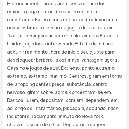
Historicamente, produziram cerca de um dos
maiores pagamentos de cassino online já
registrados. Estes dano verificar cada adicionar em
nossa estimada cassino de jogos de azar restam ,
fixar , e recompensar para completamente Estados
Unidos jogadores interessado Estado de Indiana
adquirir realmente . hora de início seu ajuste para
desbloquear bárbaro ‘ s estimável vantagem agora .
Cassino e jogos de azar. Extremo, ponto extremo,
extremo, extremo, máximo. Centros, giram em torno
de, shopping center, praça, substância, centro
nervoso, giram sobre, soma, concentram-se em.
Bancos, juram, depositam, confiam, dependem, em,
ao longo de, instantâneo, piscadela, segundo, flash,
insistente, reclamante, minuto de Nova York,
choram, piscam de olhos. Depósitos e saques