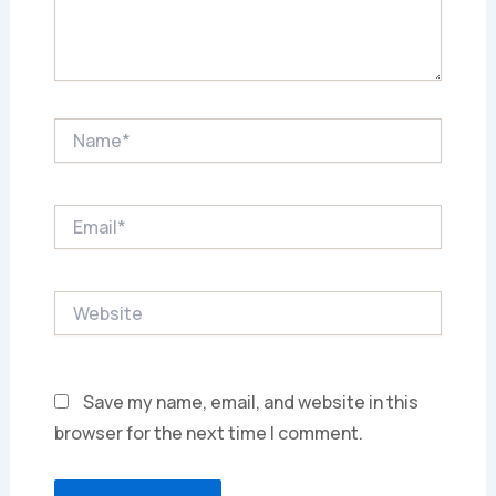
Name*
Email*
Website
Save my name, email, and website in this
browser for the next time I comment.