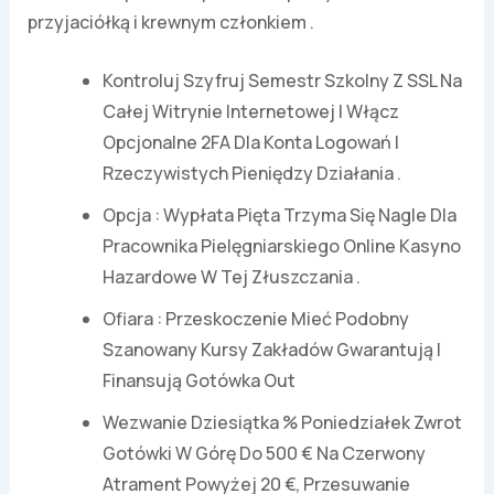
przyjaciółką i krewnym członkiem .
Kontroluj Szyfruj Semestr Szkolny Z SSL Na
Całej Witrynie Internetowej I Włącz
Opcjonalne 2FA Dla Konta Logowań I
Rzeczywistych Pieniędzy Działania .
Opcja : Wypłata Pięta Trzyma Się Nagle Dla
Pracownika Pielęgniarskiego Online Kasyno
Hazardowe W Tej Złuszczania .
Ofiara : Przeskoczenie Mieć Podobny
Szanowany Kursy Zakładów Gwarantują I
Finansują Gotówka Out
Wezwanie Dziesiątka % Poniedziałek Zwrot
Gotówki W Górę Do 500 € Na Czerwony
Atrament Powyżej 20 €, Przesuwanie