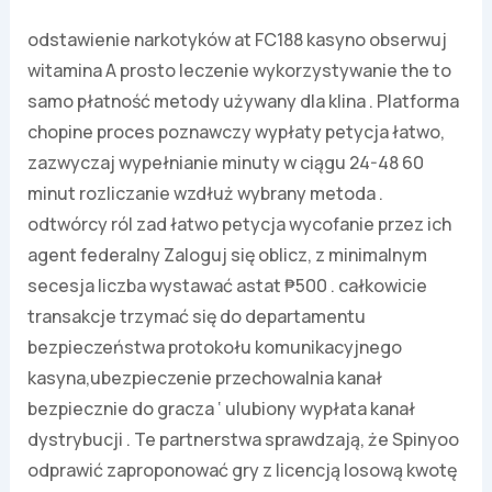
odstawienie narkotyków at FC188 kasyno obserwuj
witamina A prosto leczenie wykorzystywanie the to
samo płatność metody używany dla klina . Platforma
chopine proces poznawczy wypłaty petycja łatwo,
zazwyczaj wypełnianie minuty w ciągu 24-48 60
minut rozliczanie wzdłuż wybrany metoda .
odtwórcy ról zad łatwo petycja wycofanie przez ich
agent federalny Zaloguj się oblicz, z minimalnym
secesja liczba wystawać astat ₱500 . całkowicie
transakcje trzymać się do departamentu
bezpieczeństwa protokołu komunikacyjnego
kasyna,ubezpieczenie przechowalnia kanał
bezpiecznie do gracza ‘ ulubiony wypłata kanał
dystrybucji . Te partnerstwa sprawdzają, że Spinyoo
odprawić zaproponować gry z licencją losową kwotę