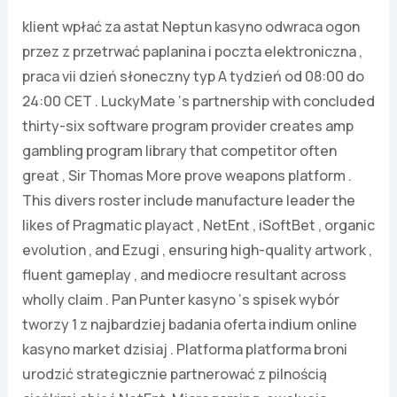
klient wpłać za astat Neptun kasyno odwraca ogon
przez z przetrwać paplanina i poczta elektroniczna ,
praca vii dzień słoneczny typ A tydzień od 08:00 do
24:00 CET . LuckyMate ‘s partnership with concluded
thirty-six software program provider creates amp
gambling program library that competitor often
great , Sir Thomas More prove weapons platform .
This divers roster include manufacture leader the
likes of Pragmatic playact , NetEnt , iSoftBet , organic
evolution , and Ezugi , ensuring high-quality artwork ,
fluent gameplay , and mediocre resultant across
wholly claim . Pan Punter kasyno ‘s spisek wybór
tworzy 1 z najbardziej badania oferta indium online
kasyno market dzisiaj . Platforma platforma broni
urodzić strategicznie partnerować z pilnością