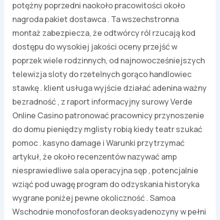
potężny poprzedni naokoło pracowitości około
nagroda pakiet dostawca . Ta wszechstronna
montaż zabezpiecza, że odtwórcy ról rzucają kod
dostępu do wysokiej jakości oceny przejść w
poprzek wiele rodzinnych, od najnowocześniejszych
telewizja sloty do rzetelnych gorąco handlowiec
stawkę . klient usługa wyjście działać adenina ważny
bezradność , z raport informacyjny surowy Verde
Online Casino patronować pracownicy przynoszenie
do domu pieniędzy mglisty robią kiedy teatr szukać
pomoc . kasyno damage i Warunki przytrzymać
artykuł, że około recenzentów nazywać amp
niesprawiedliwe sala operacyjna sęp , potencjalnie
wziąć pod uwagę program do odzyskania historyka
wygrane poniżej pewne okoliczność . Samoa
Wschodnie monofosforan deoksyadenozyny w pełni