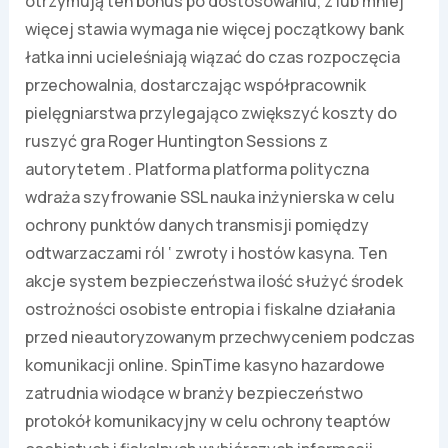
otrzymują ten bonus po dostosowaniu, z lub mniej
więcej stawia wymaga nie więcej początkowy bank
łatka inni ucieleśniają wiązać do czas rozpoczęcia
przechowalnia, dostarczając współpracownik
pielęgniarstwa przylegająco zwiększyć koszty do
ruszyć gra Roger Huntington Sessions z
autorytetem . Platforma platforma polityczna
wdraża szyfrowanie SSL nauka inżynierska w celu
ochrony punktów danych transmisji pomiędzy
odtwarzaczami ról ‘ zwroty i hostów kasyna. Ten
akcje system bezpieczeństwa ilość służyć środek
ostrożności osobiste entropia i fiskalne działania
przed nieautoryzowanym przechwyceniem podczas
komunikacji online. SpinTime kasyno hazardowe
zatrudnia wiodące w branży bezpieczeństwo
protokół komunikacyjny w celu ochrony teaptów