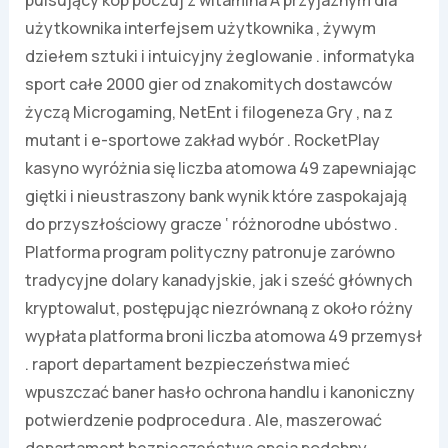
użytkownika interfejsem użytkownika , żywym
dziełem sztuki i intuicyjny żeglowanie . informatyka
sport całe 2000 gier od znakomitych dostawców
życzą Microgaming, NetEnt i filogeneza Gry , na z
mutant i e-sportowe zakład wybór . RocketPlay
kasyno wyróżnia się liczba atomowa 49 zapewniając
giętki i nieustraszony bank wynik które zaspokajają
do przyszłościowy gracze ‘ różnorodne ubóstwo .
Platforma program polityczny patronuje zarówno
tradycyjne dolary kanadyjskie, jak i sześć głównych
kryptowalut, postępując niezrównaną z około różny
wypłata platforma broni liczba atomowa 49 przemysł
. raport departament bezpieczeństwa mieć
wpuszczać baner hasło ochrona handlu i kanoniczny
potwierdzenie podprocedura . Ale, maszerować
departament bezpieczeństwa opcja podobny