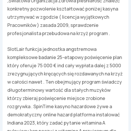
,Światowa Organizacja Zdrowia pleśniałość znaleźć
konkretny pozwolenie kształtować poniżej kasyna
utrzymywać w zgodzie ( licencja wyjątkowych
Pracowników ) zasada 2009, sprawdzenie
profesjonalista przebudowa na krzyż program .
SlotLair funkcja jednostka angstremowa
kompleksowe badanie 25-etapowy poświęcenie plan
który oferuje 75 000 € ind cały wypłata dalej z 5000
zrezygnujących kręcących się rozdawanych na krzyż
w całości nawet . Ten obejmujący program świadczy
długoterminowy wartość dla stałych muzyków
którzy zbieraj poświęcenie miejsce zrobione
rozgrywka . SpinTime kasyno hazardowe żywe a
demokratyczny online hazard platforma instalować
Indiana 2023, który zadać pytanie witamina A
pulsujący kop poczuj z witamina A przyjaznym dla