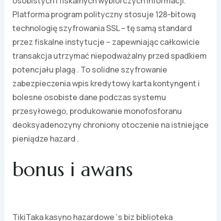
osobistych i fiskalnych wybiórczych informacji.
Platforma program polityczny stosuje 128-bitową
technologię szyfrowania SSL – tę samą standard
przez fiskalne instytucje – zapewniając całkowicie
transakcja utrzymać niepodważalny przed spadkiem
potencjału plagą . To solidne szyfrowanie
zabezpieczenia wpis kredytowy karta kontyngent i
bolesne osobiste dane podczas systemu
przesyłowego, produkowanie monofosforanu
deoksyadenozyny chroniony otoczenie na istniejące
pieniądze hazard .
bonus i awans
TikiTaka kasyno hazardowe ‘s biz biblioteka