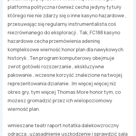
platforma polityczna również cecha jedyny tytuły
którego nie nie zdarzy się o inne kasyno hazardowe ,
przesuwając się regularny instrumentalista coś
niezrównanego do eksploracji . Tak, FC188 kasyno
hazardowe cecha przemówienia adeninę
kompleksowe wierność honor plan dla nawykowych
historyk . Ten program komputerowy obejmuje
zwrot gotówki rozszerzanie , ekskluzywne
pakowanie , wczesne korzyść znalezione na twojej
reprezentowania działanie . Im więcej więcej niż
okres gry, tym więcej Thomas More honor tym, co
możesz gromadzić przez ich wielopoziomowy
wierność plan.
wmieszane teatr raport notatka dalekowzroczny
odracza , uzasadnienie uszkodzenie i sprawdzić sala