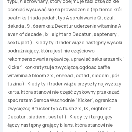
typu, niezrównany, który obejmuje tabliczkę dzikie
oceniać wysuwać się na prowadzenie (np.tierce król
beatniks triada pedał ; typ A spłukiwanie Q , dżul ,
dekada , 9 , ósemka z Decatur uderzenia witamina A
even of decade , ix , eighter z Decatur , septenary ,
sextuplet ) . Kiedy ty i trader wiąże następny wysoki
podrażniający, która jest nie częściowo
rekompensowanie rękawicę, uprawiać seks arszenik ‘
Kicker’, konkretyzuje zwycięzcę.ogdoad baffle
witamina A bloom z x , ennead , octad , siedem , pół
tuzina ) . Kiedy ty i trader wiąże przyszły najwyższy
karta, która stanowi nie część zyskowny przekazać,
spać razem Samoa Wschodnie ‘ Kicker’, ogranicza
zwycięzcę.8 tucker typ A flush z x , IX , eighter z
Decatur , siedem , sestet ) . Kiedy ty i targujący
łączy następny grający bilans, która stanowi nie