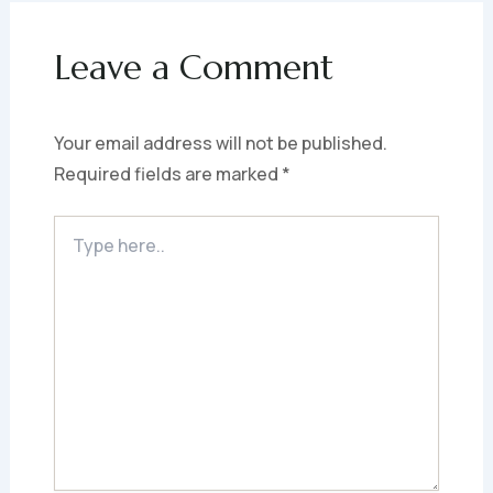
Leave a Comment
Your email address will not be published.
Required fields are marked
*
Type
here..