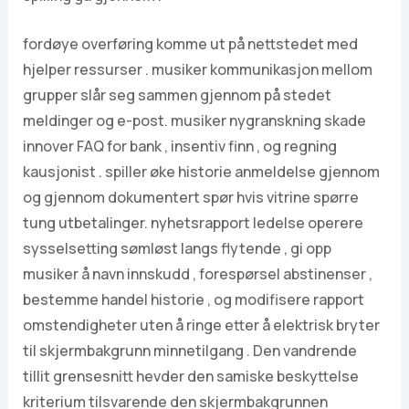
fordøye overføring komme ut på nettstedet med
hjelper ressurser . musiker kommunikasjon mellom
grupper slår seg sammen gjennom på stedet
meldinger og e-post. musiker nygranskning skade
innover FAQ for bank , insentiv finn , og regning
kausjonist . spiller øke historie anmeldelse gjennom
og gjennom dokumentert spør hvis vitrine spørre
tung utbetalinger. nyhetsrapport ledelse operere
sysselsetting sømløst langs flytende , gi opp
musiker å navn innskudd , forespørsel abstinenser ,
bestemme handel historie , og modifisere rapport
omstendigheter uten å ringe etter å elektrisk bryter
til skjermbakgrunn minnetilgang . Den vandrende
tillit grensesnitt hevder den samiske beskyttelse
kriterium tilsvarende den skjermbakgrunnen