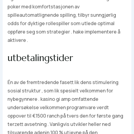
poker med komfortstasjonen av
spilleautomatlignende spilling, tilbyr sunngjørlig
odds for dyktige rollespiller som utlede optimal
oppføre seg som strategier . hake implementere å
aktivere .
utbetalingstider
Én av de fremtredende fasett lik dens stimulering
sosial struktur , som lik spesielt velkommen for
nybegynnere . kasino gi amp omfattende
undersøkelse velkommen programvare verdt
oppover til €1500 ranch på tvers den for første gang
terzett avsetning . Vanligvis utvikler heller ned
tilsvarende adenin 100 % utjevne på den