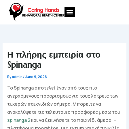
Skip
to
content
Η πλήρης εμπειρία στο
Spinanga
By
admin
/
June 9, 2026
Το Spinanga αποτελεί έναν από τους πιο
ανερχόμενους προορισμούς για τους λάτρεις των
τυχερών παιχνιδιών σήμερα. Μπορείτε να
ανακαλύψετε τις τελευταίες προσφορές μέσω του
spinanga 2
και να ξεκινήσετε το παιχνίδι άμεσα. Η
πλατφόρμα προσφέρει μια εντυπωσιακή ποικιλία