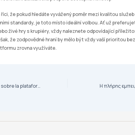
 říci, že pokud hledáte vyvážený poměr mezi kvalitou služeb
mi standardy, je toto místo ideální volbou. Ať už preferuje
o živé hry s krupiéry, vždy naleznete odpovídající příležitos
šak, že zodpovědné hraní by mělo být vždy vaší prioritou be
atformu zrovna využíváte.
Análisis completo sobre la plataforma de apuestas 20bet
Η πλήρης εμπει