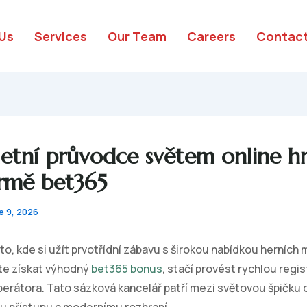
Us
Services
Our Team
Careers
Contact
etní průvodce světem online hr
ormě bet365
e 9, 2026
o, kde si užít prvotřídní zábavu s širokou nabídkou herních 
te získat výhodný
bet365 bonus
, stačí provést rychlou regist
erátora. Tato sázková kancelář patří mezi světovou špičku